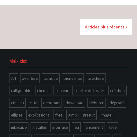
Navigation
Articles plus récents
des
articles
Mots clés
A4
aventure
basique
bienvenue
brochure
calligraphie
chemin
couleur
courbe de bézier
création
cthulhu
cute
debutant
download
débuter
dégradé
ellipse
explications
free
gimp
gratuit
image
inkscape
installer
interface
jeu
lancement
livre