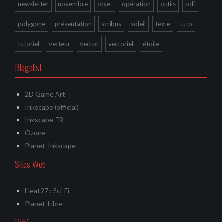
newsletter
novembre
objet
opération
outils
pdf
polygone
présentation
scribus
soleil
texte
tuto
tutoriel
vecteur
vector
vectoriel
étoile
Blogolist
2D Game Art
Inkscape (official)
Inkscape-FR
Ozone
Planet-Inkscape
Sites Web
Heat27 : Sci-Fi
Planet-Libre
Pub’