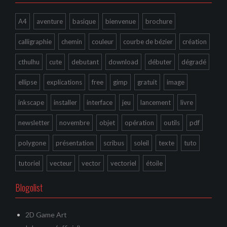
A4
aventure
basique
bienvenue
brochure
calligraphie
chemin
couleur
courbe de bézier
création
cthulhu
cute
debutant
download
débuter
dégradé
ellipse
explications
free
gimp
gratuit
image
inkscape
installer
interface
jeu
lancement
livre
newsletter
novembre
objet
opération
outils
pdf
polygone
présentation
scribus
soleil
texte
tuto
tutoriel
vecteur
vector
vectoriel
étoile
Blogolist
2D Game Art