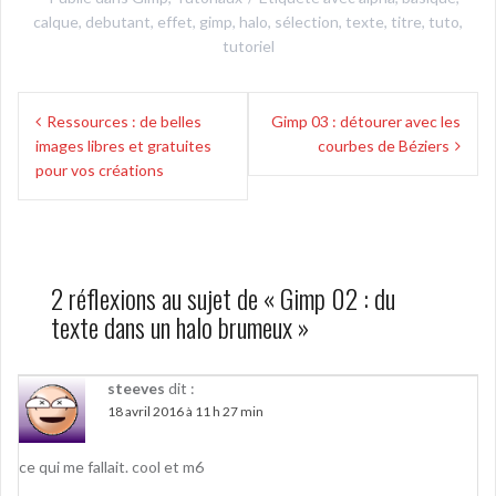
calque
,
debutant
,
effet
,
gimp
,
halo
,
sélection
,
texte
,
titre
,
tuto
,
tutoriel
Navigation
Ressources : de belles
Gimp 03 : détourer avec les
de
images libres et gratuites
courbes de Béziers
l’article
pour vos créations
2 réflexions au sujet de «
Gimp 02 : du
texte dans un halo brumeux
»
steeves
dit :
18 avril 2016 à 11 h 27 min
ce qui me fallait. cool et m6