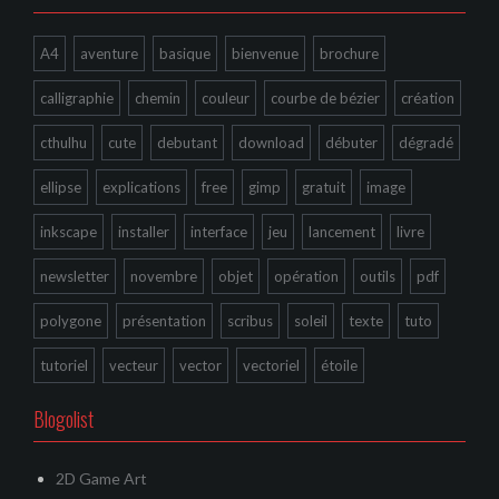
A4
aventure
basique
bienvenue
brochure
calligraphie
chemin
couleur
courbe de bézier
création
cthulhu
cute
debutant
download
débuter
dégradé
ellipse
explications
free
gimp
gratuit
image
inkscape
installer
interface
jeu
lancement
livre
newsletter
novembre
objet
opération
outils
pdf
polygone
présentation
scribus
soleil
texte
tuto
tutoriel
vecteur
vector
vectoriel
étoile
Blogolist
2D Game Art