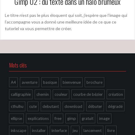
Gimp 02 : du texte dans un halo brumeux
Le titre n’est pas le plus éloquent qui soit, j’espère que l’image qui
l’accompagne vous a donné une meilleure idée de ce que ce
tutoriel va vous permettre de créer.
Mots clés
A4
aventure
basique
bienvenue
brochure
calligraphie
chemin
couleur
courbe de bézier
création
cthulhu
cute
debutant
download
débuter
dégradé
ellipse
explications
free
gimp
gratuit
image
inkscape
installer
interface
jeu
lancement
livre