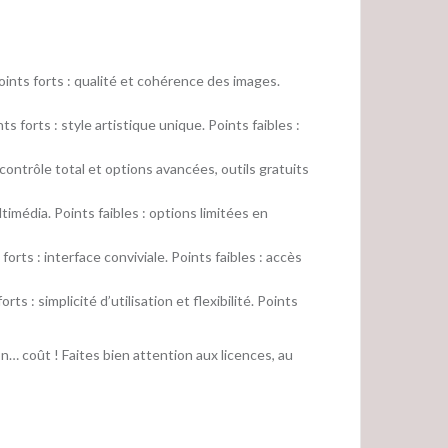
oints forts : qualité et cohérence des images.
s forts : style artistique unique. Points faibles :
contrôle total et options avancées, outils gratuits
imédia. Points faibles : options limitées en
orts : interface conviviale. Points faibles : accès
s : simplicité d’utilisation et flexibilité. Points
on… coût ! Faites bien attention aux licences, au