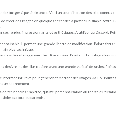
s
r des images à partir de texte. Voici un tour d’horizon des plus connus :
t de créer des images en quelques secondes à partir d’un simple texte. P
.
ur ses rendus impressionnants et esthétiques. À utiliser via Discord. Point
onnalisable. Il permet une grande liberté de modification. Points forts : 
n main plus technique.
enus vidéo et image avec des IA avancées. Points forts : intégration mult
es designs et des illustrations avec une grande variété de styles. Points f
nterface intuitive pour générer et modifier des images via l’IA. Points fort
tent un abonnement.
de tes besoins : rapidité, qualité, personnalisation ou liberté d’utilisati
sibles par jour ou par mois.