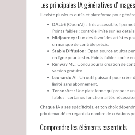
Les principales IA génératives d’image
Il existe plusieurs outils et plateforme pour génére
DALL·E
(OpenAI) : Très accessible, il perme
Points faibles : contrôle limité sur les détails
Midjourney
: L’un des favori des artistes po
un manque de contrôle précis.
Stable Diffusion
: Open-source et ultra pers
en ligne pour tester. Points faibles : prise e
Runway ML
: Conçu pour la création de cont
version gratuite.
Leonardo AI
: Un outil puissant pour créer d
limité sans abonnement.
TensorArt
: Une plateforme qui propose une i
faibles : certaines fonctionnalités nécessi
Chaque IA a ses spécificités, et ton choix dépendra 
prix demandé en regard du nombre de créations pos
Comprendre les éléments essentiels