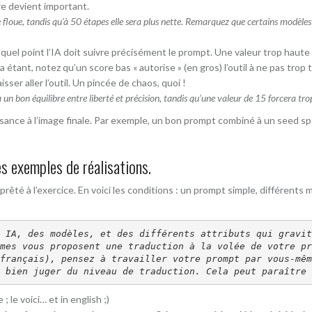
re devient important.
loue, tandis qu’à 50 étapes elle sera plus nette
.
Remarquez que certains modèles s
 quel point l’IA doit suivre précisément le prompt. Une valeur trop haut
a étant, notez qu’un score bas « autorise » (en gros) l’outil à ne pas tro
sser aller l’outil. Un pincée de chaos, quoi !
n bon équilibre entre liberté et précision, tandis qu’une valeur de 15 forcera trop 
ance à l’image finale. Par exemple, un bon prompt combiné à un seed sp
s exemples de réalisations.
is prêté à l’exercice. En voici les conditions : un prompt simple, différent
mes vous proposent une traduction à la volée de votre pr
français), pensez à travailler votre prompt par vous-mêm
 bien juger du niveau de traduction. Cela peut paraître 
 le voici… et in english ;)