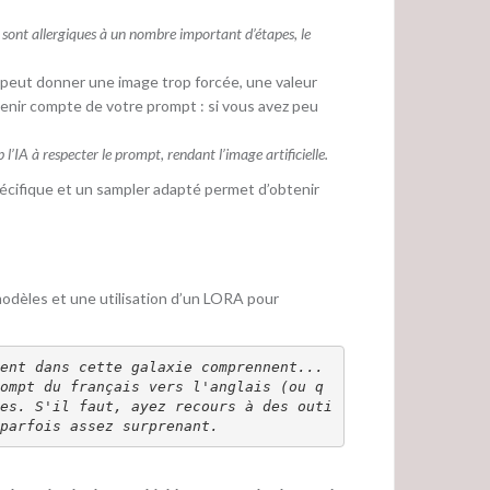
ont allergiques à un nombre important d’étapes, le
e peut donner une image trop forcée, une valeur
p tenir compte de votre prompt : si vous avez peu
l’IA à respecter le prompt, rendant l’image artificielle.
écifique et un sampler adapté permet d’obtenir
s modèles et une utilisation d’un LORA pour
D'ailleurs en passant : la plupart des IA, des modèles, et des différents attributs qui gravitent dans cette galaxie comprennent... 
ompt du français vers l'anglais (ou q
es. S'il faut, ayez recours à des outi
parfois assez surprenant.