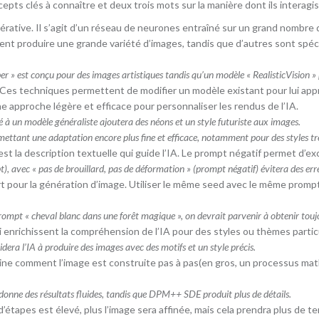
epts clés à connaître et deux trois mots sur la manière dont ils interagis
nérative. Il s’agit d’un réseau de neurones entraîné sur un grand nombre
nt produire une grande variété d’images, tandis que d’autres sont spécia
 est conçu pour des images artistiques tandis qu’un modèle « RealisticVision » p
 Ces techniques permettent de modifier un modèle existant pour lui app
ne approche légère et efficace pour personnaliser les rendus de l’IA.
à un modèle généraliste ajoutera des néons et un style futuriste aux images.
ettant une adaptation encore plus fine et efficace, notamment pour des styles très
st la description textuelle qui guide l’IA. Le prompt négatif permet d’ex
), avec « pas de brouillard, pas de déformation » (prompt négatif) évitera des err
rt pour la génération d’image. Utiliser le même seed avec le même prom
prompt « cheval blanc dans une forêt magique », on devrait parvenir à obtenir tou
 enrichissent la compréhension de l’IA pour des styles ou thèmes particu
era l’IA à produire des images avec des motifs et un style précis.
ine comment l’image est construite pas à pas(en gros, un processus mat
 donne des résultats fluides, tandis que DPM++ SDE produit plus de détails.
d’étapes est élevé, plus l’image sera affinée, mais cela prendra plus de t