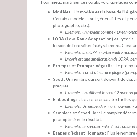
Pour mieux maîtriser ces outils, voici quelques conc
Modèles
: Un modèle est la base de l’IA gé
Certains modèles sont généralistes et peuve
photographie, etc.).
Exemple : un modèle comme « DreamShaper »
LORA (Low-Rank Adaptation) et Lycoris
:
besoin de l’entraîner intégralement. C’est u
Exemple : un LORA « Cyberpunk » appliqué 
Lycoris est une amélioration de LORA, perm
Prompts et Prompts négatifs
: Le prompt e
Exemple : « un chat sur une plage » (prompt
Seed
: Un nombre qui sert de point de dépa
preque).
Exemple : En utilisant le seed 42 avec un 
Embeddings
: Des références textuelles qui
Exemple : Un embedding « art nouveau » aid
Samplers et Scheduler
: Le sampler déterm
pour optimiser le résultat.
Exemple : Le sampler Euler A est rapide et
Étapes d’échantillonnage
: Plus le nombre 