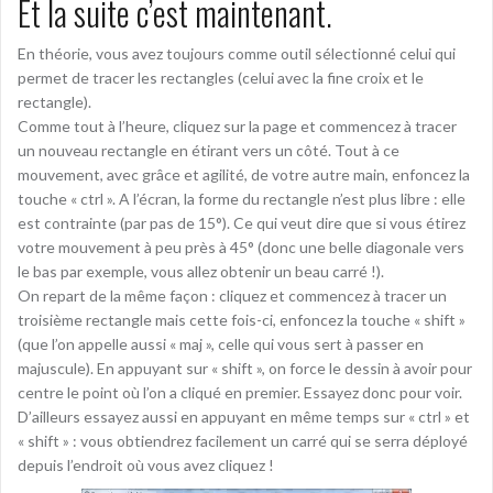
Et la suite c’est maintenant.
En théorie, vous avez toujours comme outil sélectionné celui qui
permet de tracer les rectangles (celui avec la fine croix et le
rectangle).
Comme tout à l’heure, cliquez sur la page et commencez à tracer
un nouveau rectangle en étirant vers un côté. Tout à ce
mouvement, avec grâce et agilité, de votre autre main, enfoncez la
touche « ctrl ». A l’écran, la forme du rectangle n’est plus libre : elle
est contrainte (par pas de 15°). Ce qui veut dire que si vous étirez
votre mouvement à peu près à 45° (donc une belle diagonale vers
le bas par exemple, vous allez obtenir un beau carré !).
On repart de la même façon : cliquez et commencez à tracer un
troisième rectangle mais cette fois-ci, enfoncez la touche « shift »
(que l’on appelle aussi « maj », celle qui vous sert à passer en
majuscule). En appuyant sur « shift », on force le dessin à avoir pour
centre le point où l’on a cliqué en premier. Essayez donc pour voir.
D’ailleurs essayez aussi en appuyant en même temps sur « ctrl » et
« shift » : vous obtiendrez facilement un carré qui se serra déployé
depuis l’endroit où vous avez cliquez !