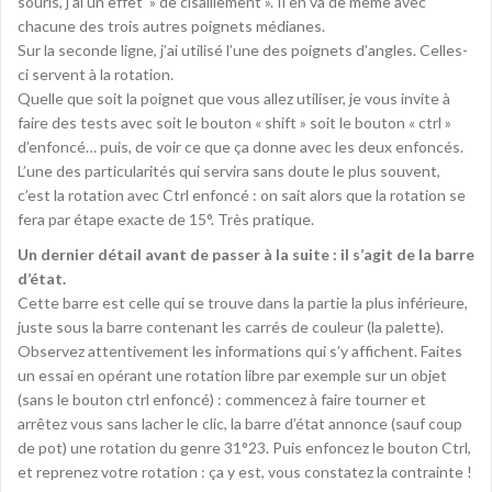
souris, j’ai un effet » de cisaillement ». Il en va de même avec
chacune des trois autres poignets médianes.
Sur la seconde ligne, j’ai utilisé l’une des poignets d’angles. Celles-
ci servent à la rotation.
Quelle que soit la poignet que vous allez utiliser, je vous invite à
faire des tests avec soit le bouton « shift » soit le bouton « ctrl »
d’enfoncé… puis, de voir ce que ça donne avec les deux enfoncés.
L’une des particularités qui servira sans doute le plus souvent,
c’est la rotation avec Ctrl enfoncé : on sait alors que la rotation se
fera par étape exacte de 15°. Très pratique.
Un dernier détail avant de passer à la suite : il s’agit de la barre
d’état.
Cette barre est celle qui se trouve dans la partie la plus inférieure,
juste sous la barre contenant les carrés de couleur (la palette).
Observez attentivement les informations qui s’y affichent. Faites
un essai en opérant une rotation libre par exemple sur un objet
(sans le bouton ctrl enfoncé) : commencez à faire tourner et
arrêtez vous sans lacher le clic, la barre d’état annonce (sauf coup
de pot) une rotation du genre 31°23. Puis enfoncez le bouton Ctrl,
et reprenez votre rotation : ça y est, vous constatez la contrainte !