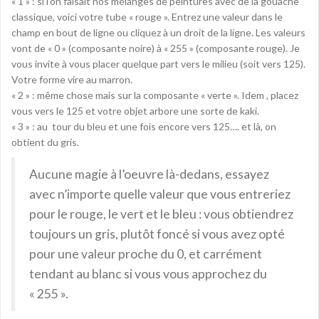
« 1 » : si l’on faisait nos mélanges de peintures avec de la gouache
classique, voici votre tube « rouge ». Entrez une valeur dans le
champ en bout de ligne ou cliquez à un droit de la ligne. Les valeurs
vont de « 0 » (composante noire) à « 255 » (composante rouge). Je
vous invite à vous placer quelque part vers le milieu (soit vers 125).
Votre forme vire au marron.
« 2 » : même chose mais sur la composante « verte ». Idem , placez
vous vers le 125 et votre objet arbore une sorte de kaki.
« 3 » : au tour du bleu et une fois encore vers 125…. et là, on
obtient du gris.
Aucune magie à l’oeuvre là-dedans, essayez
avec n’importe quelle valeur que vous entreriez
pour le rouge, le vert et le bleu : vous obtiendrez
toujours un gris, plutôt foncé si vous avez opté
pour une valeur proche du 0, et carrément
tendant au blanc si vous vous approchez du
« 255 ».