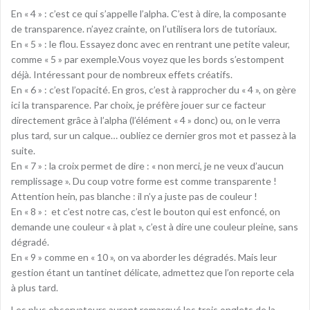
En « 4 » : c’est ce qui s’appelle l’alpha. C’est à dire, la composante
de transparence. n’ayez crainte, on l’utilisera lors de tutoriaux.
En « 5 » : le flou. Essayez donc avec en rentrant une petite valeur,
comme « 5 » par exemple.Vous voyez que les bords s’estompent
déjà. Intéressant pour de nombreux effets créatifs.
En « 6 » : c’est l’opacité. En gros, c’est à rapprocher du « 4 », on gère
ici la transparence. Par choix, je préfère jouer sur ce facteur
directement grâce à l’alpha (l’élément « 4 » donc) ou, on le verra
plus tard, sur un calque… oubliez ce dernier gros mot et passez à la
suite.
En « 7 » : la croix permet de dire : « non merci, je ne veux d’aucun
remplissage ». Du coup votre forme est comme transparente !
Attention hein, pas blanche : il n’y a juste pas de couleur !
En « 8 » : et c’est notre cas, c’est le bouton qui est enfoncé, on
demande une couleur « à plat », c’est à dire une couleur pleine, sans
dégradé.
En « 9 » comme en « 10 », on va aborder les dégradés. Mais leur
gestion étant un tantinet délicate, admettez que l’on reporte cela
à plus tard.
Les plus observateurs auront remarqué les trois onglets de la