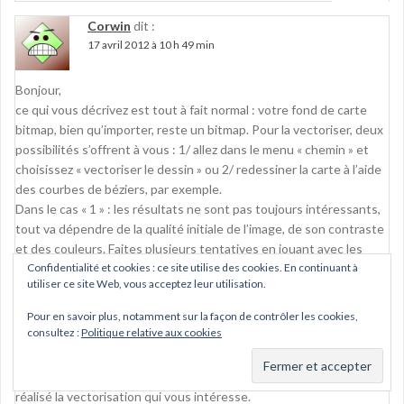
Corwin
dit :
17 avril 2012 à 10 h 49 min
Bonjour,
ce qui vous décrivez est tout à fait normal : votre fond de carte
bitmap, bien qu’importer, reste un bitmap. Pour la vectoriser, deux
possibilités s’offrent à vous : 1/ allez dans le menu « chemin » et
choisissez « vectoriser le dessin » ou 2/ redessiner la carte à l’aide
des courbes de béziers, par exemple.
Dans le cas « 1 » : les résultats ne sont pas toujours intéressants,
tout va dépendre de la qualité initiale de l’image, de son contraste
et des couleurs. Faites plusieurs tentatives en jouant avec les
Confidentialité et cookies : ce site utilise des cookies. En continuant à
options.
utiliser ce site Web, vous acceptez leur utilisation.
Dans le cas « 2 » : bien évidemment, c’est beaucoup plus lent, mais
souvent, au final, le résultat est bien meilleur.
Pour en savoir plus, notamment sur la façon de contrôler les cookies,
consultez :
Politique relative aux cookies
Une dernière possibilité cependant : rendez-vous sur
l’OpenClipart Library (
http://openclipart.org
) et tapez « map » dans
le moteur de recherche. Il se pourrait que quelqu’un ait déjà
réalisé la vectorisation qui vous intéresse.