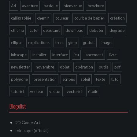
A4
aventure
basique
bienvenue
brochure
calligraphie
chemin
couleur
courbe de bézier
création
cthulhu
cute
debutant
download
débuter
dégradé
ellipse
explications
free
gimp
gratuit
image
inkscape
installer
interface
jeu
lancement
livre
newsletter
novembre
objet
opération
outils
pdf
polygone
présentation
scribus
soleil
texte
tuto
tutoriel
vecteur
vector
vectoriel
étoile
Blogolist
2D Game Art
Inkscape (official)