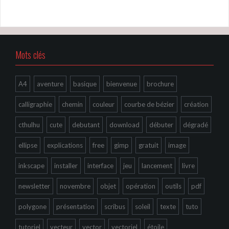
Mots clés
A4
aventure
basique
bienvenue
brochure
calligraphie
chemin
couleur
courbe de bézier
création
cthulhu
cute
debutant
download
débuter
dégradé
ellipse
explications
free
gimp
gratuit
image
inkscape
installer
interface
jeu
lancement
livre
newsletter
novembre
objet
opération
outils
pdf
polygone
présentation
scribus
soleil
texte
tuto
tutoriel
vecteur
vector
vectoriel
étoile