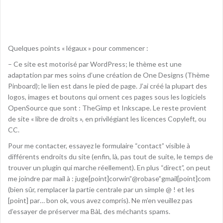
Quelques points « légaux » pour commencer :
– Ce site est motorisé par WordPress; le thème est une
adaptation par mes soins d’une création de One Designs (Thème
Pinboard); le lien est dans le pied de page. J’ai créé la plupart des
logos, images et boutons qui ornent ces pages sous les logiciels
OpenSource que sont : TheGimp et Inkscape. Le reste provient
de site « libre de droits », en privilégiant les licences Copyleft, ou
CC.
Pour me contacter, essayez le formulaire “contact” visible à
différents endroits du site (enfin, là, pas tout de suite, le temps de
trouver un plugin qui marche réellement). En plus “direct”, on peut
me joindre par mail à : juge[point]corwin”@robase”gmail[point]com
(bien sûr, remplacer la partie centrale par un simple @ ! et les
[point] par… bon ok, vous avez compris). Ne m’en veuillez pas
d’essayer de préserver ma BàL des méchants spams.