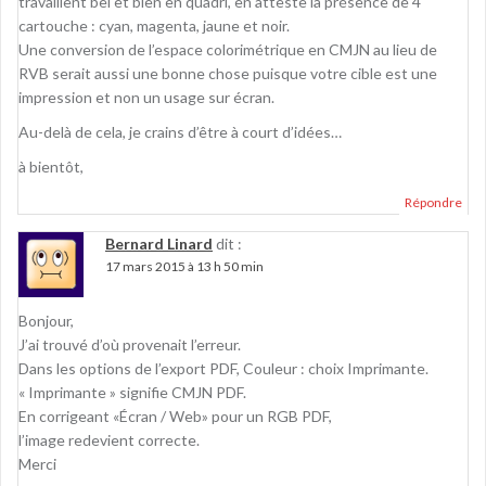
travaillent bel et bien en quadri, en atteste la présence de 4
cartouche : cyan, magenta, jaune et noir.
Une conversion de l’espace colorimétrique en CMJN au lieu de
RVB serait aussi une bonne chose puisque votre cible est une
impression et non un usage sur écran.
Au-delà de cela, je crains d’être à court d’idées…
à bientôt,
Répondre
Bernard Linard
dit :
17 mars 2015 à 13 h 50 min
Bonjour,
J’ai trouvé d’où provenait l’erreur.
Dans les options de l’export PDF, Couleur : choix Imprimante.
« Imprimante » signifie CMJN PDF.
En corrigeant «Écran / Web» pour un RGB PDF,
l’image redevient correcte.
Merci