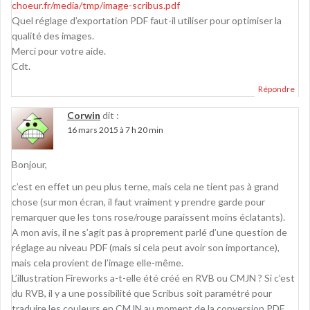
choeur.fr/media/tmp/image-scribus.pdf
Quel réglage d’exportation PDF faut-il utiliser pour optimiser la
qualité des images.
Merci pour votre aide.
Cdt.
Répondre
Corwin
dit :
16 mars 2015 à 7 h 20 min
Bonjour,
c’est en effet un peu plus terne, mais cela ne tient pas à grand
chose (sur mon écran, il faut vraiment y prendre garde pour
remarquer que les tons rose/rouge paraissent moins éclatants).
A mon avis, il ne s’agit pas à proprement parlé d’une question de
réglage au niveau PDF (mais si cela peut avoir son importance),
mais cela provient de l’image elle-même.
L’illustration Fireworks a-t-elle été créé en RVB ou CMJN ? Si c’est
du RVB, il y a une possibilité que Scribus soit paramétré pour
traduire les couleurs en CMJN au moment de la conversion PDF.