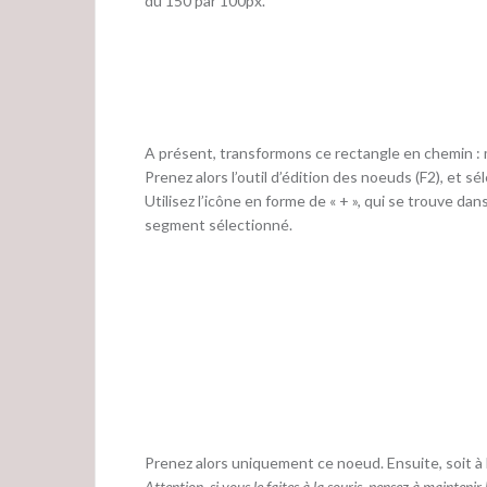
du 150 par 100px.
A présent, transformons ce rectangle en chemin : 
Prenez alors l’outil d’édition des noeuds (F2), et s
Utilisez l’icône en forme de « + », qui se trouve 
segment sélectionné.
Prenez alors uniquement ce noeud. Ensuite, soit à l’a
Attention, si vous le faites à la souris, pensez à mainteni