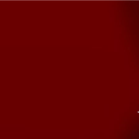
Aller
au
contenu
principal