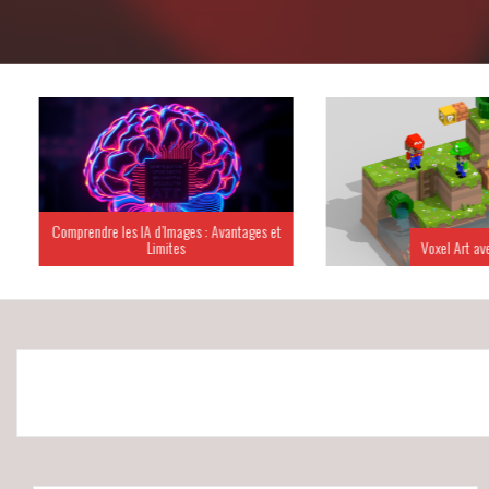
Comprendre les IA d’Images : Avantages et
Limites
Voxel Art ave