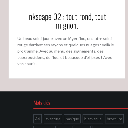
Inkscape 02 : tout rond, tout
mignon.
Un beau soleil jaune avec un léger flou, un autre soleil
rouge dardant ses rayons et quelques nuages : voilà le
programme. Avec au menu, des alignements, des
superpositions, du flou, et beaucoup d’ellipses ! Avec
vos souris…
Mots clés
A4
aventure
basique
bienvenue
brochure