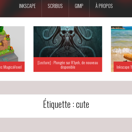
INKSCAPE
SCRIBUS
GIMP
À PROPOS
[Lecture] : Plongée sur R’lyeh, de nouveau
c MagicaVoxel
disponible
Inkscape 15
Étiquette :
cute