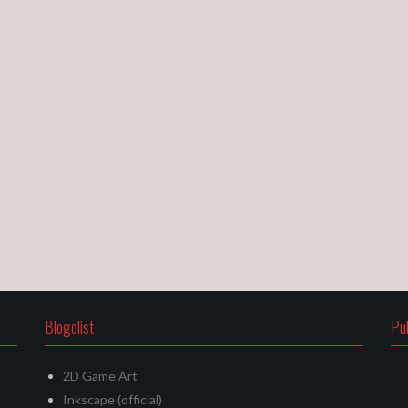
Blogolist
Pu
2D Game Art
Inkscape (official)