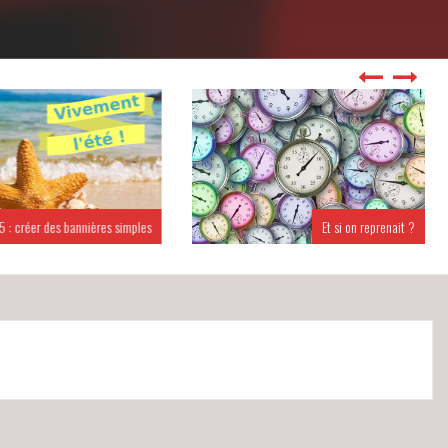
 : créer des bannières simples
Et si on reprenait ?