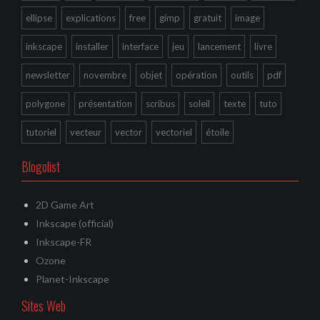
ellipse
explications
free
gimp
gratuit
image
inkscape
installer
interface
jeu
lancement
livre
newsletter
novembre
objet
opération
outils
pdf
polygone
présentation
scribus
soleil
texte
tuto
tutoriel
vecteur
vector
vectoriel
étoile
Blogolist
2D Game Art
Inkscape (official)
Inkscape-FR
Ozone
Planet-Inkscape
Sites Web