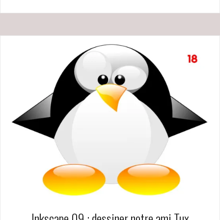
Inkscape 09 : dessiner notre ami Tux