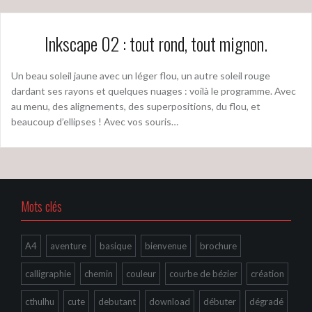
Inkscape 02 : tout rond, tout mignon.
Un beau soleil jaune avec un léger flou, un autre soleil rouge
dardant ses rayons et quelques nuages : voilà le programme. Avec
au menu, des alignements, des superpositions, du flou, et
beaucoup d’ellipses ! Avec vos souris…
Mots clés
A4
aventure
basique
bienvenue
brochure
calligraphie
chemin
couleur
courbe de bézier
création
cthulhu
cute
debutant
download
débuter
dégradé