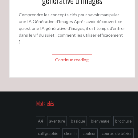
générative d’images
Comprendre les concepts clés pour savoir manipuler
une IA Générative d’Images Après avoir découvert ce
qu’est une IA générative d’images, il est temps d’entrer
dans le vif du sujet : comment les utiliser efficacement
?
Continue reading
Mots clés
A4
aventure
basique
bienvenue
brochure
calligraphie
chemin
couleur
courbe de bézier