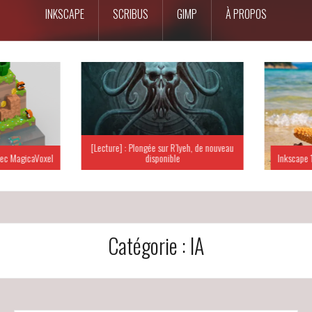
INKSCAPE
SCRIBUS
GIMP
À PROPOS
[Lecture] : Plongée sur R’lyeh, de nouveau
c MagicaVoxel
disponible
Inkscape 15
Catégorie :
IA