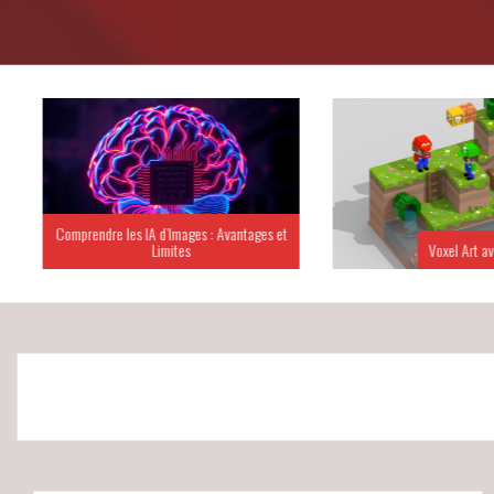
Comprendre les IA d’Images : Avantages et
Limites
Voxel Art ave