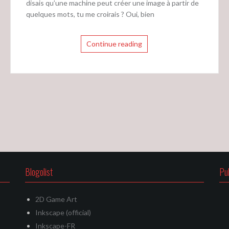
disais qu’une machine peut créer une image à partir de
quelques mots, tu me croirais ? Oui, bien
Continue reading
Blogolist
Pu
2D Game Art
Inkscape (official)
Inkscape-FR