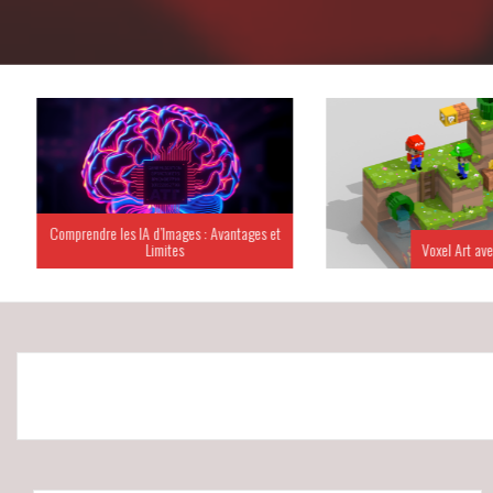
Comprendre les IA d’Images : Avantages et
Limites
Voxel Art ave