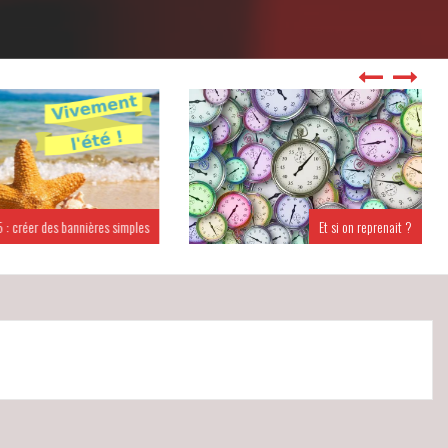
 : créer des bannières simples
Et si on reprenait ?