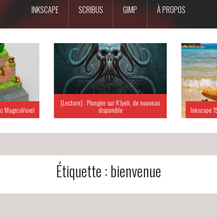
INKSCAPE
SCRIBUS
GIMP
À PROPOS
[Lecture] : Plongée sur R’lyeh, de nouveau
c MagicaVoxel
disponible
Inkscape 15
Étiquette :
bienvenue