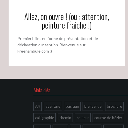
Allez, on ouvre ! (ou : attention,
peinture fraiche !)
Premier billet en forme de présentation et de
déclaration d’intention. Bienvenue sur
Freenambule.com :)
Mots clés
A4
aventure
basique
bienvenue
brochure
calligraphie
chemin
couleur
courbe de bézier