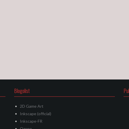
Blogolist
Pu
2D Game Art
Inkscape (official)
Inkscape-FR
Ozone