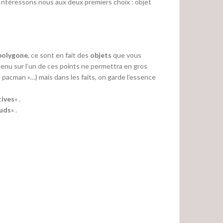
 Intéressons nous aux deux premiers choix : objet
polygone
, ce sont en fait des
objets
que vous
ntenu sur l’un de ces points ne permettra en gros
 pacman »…) mais dans les faits, on garde l’essence
tives
« .
uds
« .