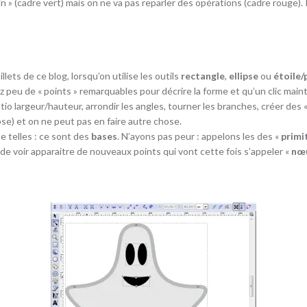
» (cadre vert) mais on ne va pas reparler des opérations (cadre rouge).
ets de ce blog, lorsqu’on utilise les outils
rectangle
,
ellipse
ou
étoile/
ez peu de « points » remarquables pour décrire la forme et qu’un clic mai
 largeur/hauteur, arrondir les angles, tourner les branches, créer des «
ipse) et on ne peut pas en faire autre chose.
e telles : ce sont des
bases
. N’ayons pas peur : appelons les des «
primi
 de voir apparaitre de nouveaux points qui vont cette fois s’appeler «
nœ