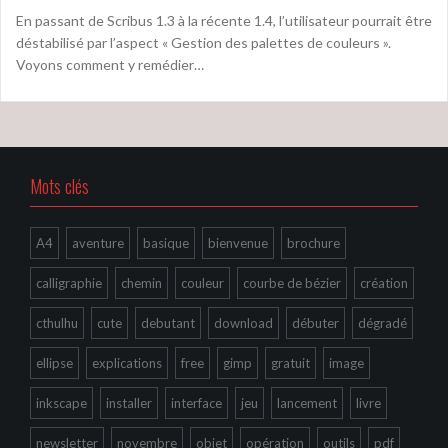
En passant de Scribus 1.3 à la récente 1.4, l’utilisateur pourrait être
déstabilisé par l’aspect « Gestion des palettes de couleurs ».
Voyons comment y remédier…
Mots clés
A4
aventure
basique
bienvenue
brochure
calligraphie
chemin
couleur
courbe de bézier
création
cthulhu
cute
debutant
download
débuter
dégradé
ellipse
explications
free
gimp
gratuit
image
inkscape
installer
interface
jeu
lancement
livre
newsletter
novembre
objet
opération
outils
pdf