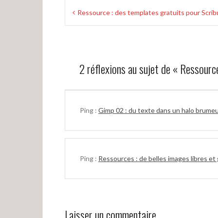
Navigation
Ressource : des templates gratuits pour Scrib
de
l’article
2 réflexions au sujet de «
Ressource
Ping :
Gimp 02 : du texte dans un halo brume
Ping :
Ressources : de belles images libres et g
Laisser un commentaire