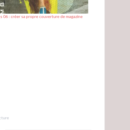
s 06 : créer sa propre couverture de magazine
cture