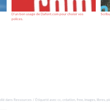
D’un bon usage de Dafont.com pour choisir vos
Scribu
polices.
lié dans
Ressources
Étiqueté avec
cc
,
création
,
free
,
images
,
libres
,
pi