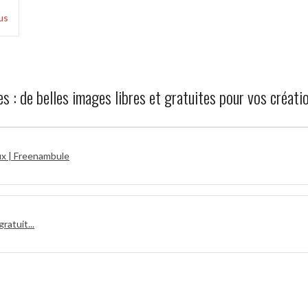
us
s : de belles images libres et gratuites pour vos créati
ux | Freenambule
ratuit...