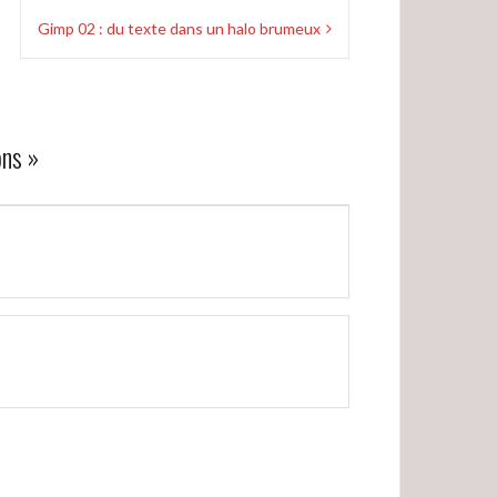
Gimp 02 : du texte dans un halo brumeux
ons
»