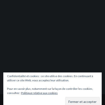
Confidentialité et cookies : ce site utilise des cookies. En continuant à
utiliser ce site Web, vous acceptez leur utilisation.
Pour en savoir plus, notamment sur la façon de contrôler les cookies,
consultez :
Politique relative aux cookies
Fièrement propulsé par WordPress
|
Thème
Oria
par