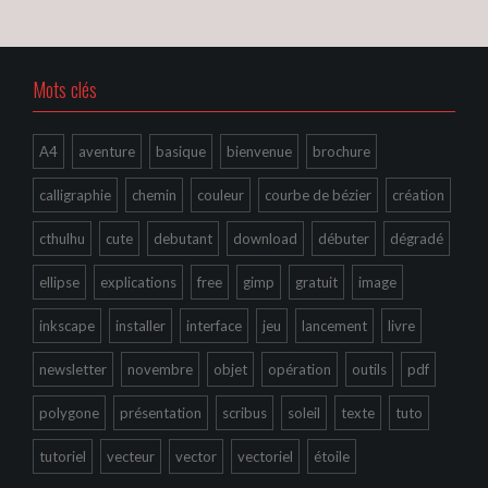
Mots clés
A4
aventure
basique
bienvenue
brochure
calligraphie
chemin
couleur
courbe de bézier
création
cthulhu
cute
debutant
download
débuter
dégradé
ellipse
explications
free
gimp
gratuit
image
inkscape
installer
interface
jeu
lancement
livre
newsletter
novembre
objet
opération
outils
pdf
polygone
présentation
scribus
soleil
texte
tuto
tutoriel
vecteur
vector
vectoriel
étoile