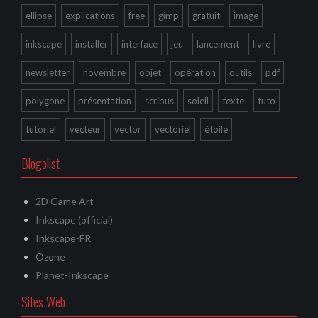
ellipse
explications
free
gimp
gratuit
image
inkscape
installer
interface
jeu
lancement
livre
newsletter
novembre
objet
opération
outils
pdf
polygone
présentation
scribus
soleil
texte
tuto
tutoriel
vecteur
vector
vectoriel
étoile
Blogolist
2D Game Art
Inkscape (official)
Inkscape-FR
Ozone
Planet-Inkscape
Sites Web