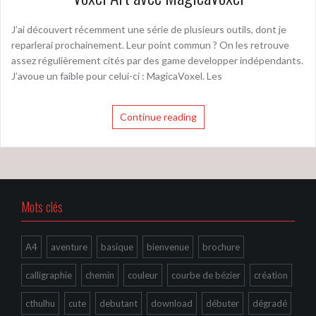
J’ai découvert récemment une série de plusieurs outils, dont je
reparlerai prochainement. Leur point commun ? On les retrouve
assez régulièrement cités par des game developper indépendants.
J’avoue un faible pour celui-ci : MagicaVoxel. Les
Continue reading
Mots clés
A4
aventure
basique
bienvenue
brochure
calligraphie
chemin
couleur
courbe de bézier
création
cthulhu
cute
debutant
download
débuter
dégradé