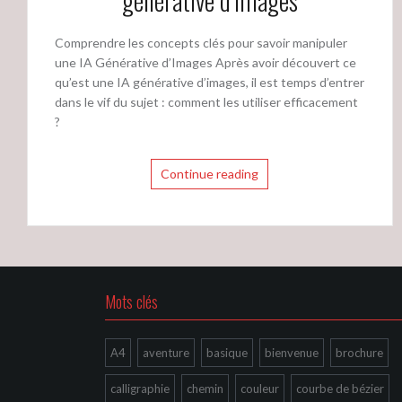
générative d’images
Comprendre les concepts clés pour savoir manipuler
une IA Générative d’Images Après avoir découvert ce
qu’est une IA générative d’images, il est temps d’entrer
dans le vif du sujet : comment les utiliser efficacement
?
Continue reading
Mots clés
A4
aventure
basique
bienvenue
brochure
calligraphie
chemin
couleur
courbe de bézier