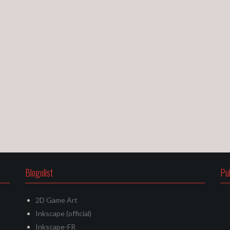
Blogolist
Pu
2D Game Art
Inkscape (official)
Inkscape-FR