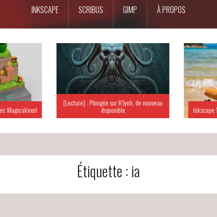
INKSCAPE
SCRIBUS
GIMP
À PROPOS
[Lecture] : Plongée sur R’lyeh, de nouveau
c MagicaVoxel
disponible
Inkscape 15
Étiquette :
ia