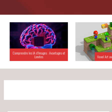
Comprendre les IA d’Images : Avantages et
Limites
Voxel Art ave