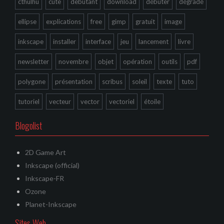
cthulhu
cute
debutant
download
débuter
dégradé
ellipse
explications
free
gimp
gratuit
image
inkscape
installer
interface
jeu
lancement
livre
newsletter
novembre
objet
opération
outils
pdf
polygone
présentation
scribus
soleil
texte
tuto
tutoriel
vecteur
vector
vectoriel
étoile
Blogolist
2D Game Art
Inkscape (official)
Inkscape-FR
Ozone
Planet-Inkscape
Sites Web