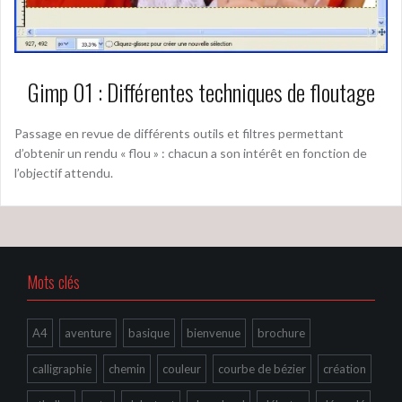
Gimp 01 : Différentes techniques de floutage
Passage en revue de différents outils et filtres permettant
d’obtenir un rendu « flou » : chacun a son intérêt en fonction de
l’objectif attendu.
Mots clés
A4
aventure
basique
bienvenue
brochure
calligraphie
chemin
couleur
courbe de bézier
création