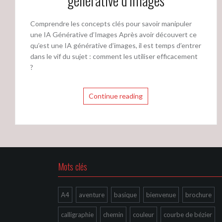
générative d’images
Comprendre les concepts clés pour savoir manipuler
une IA Générative d’Images Après avoir découvert ce
qu’est une IA générative d’images, il est temps d’entrer
dans le vif du sujet : comment les utiliser efficacement
?
Continue reading
Mots clés
A4
aventure
basique
bienvenue
brochure
calligraphie
chemin
couleur
courbe de bézier