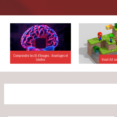
Comprendre les IA d’Images : Avantages et
Limites
Voxel Art ave