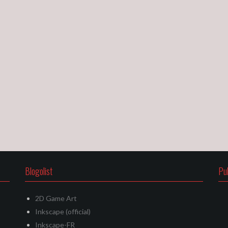
Blogolist
Pu
2D Game Art
Inkscape (official)
Inkscape-FR