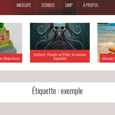
INKSCAPE
SCRIBUS
GIMP
À PROPOS
[Lecture] : Plongée sur R’lyeh, de nouveau
c MagicaVoxel
disponible
Inkscape 15
Étiquette :
exemple