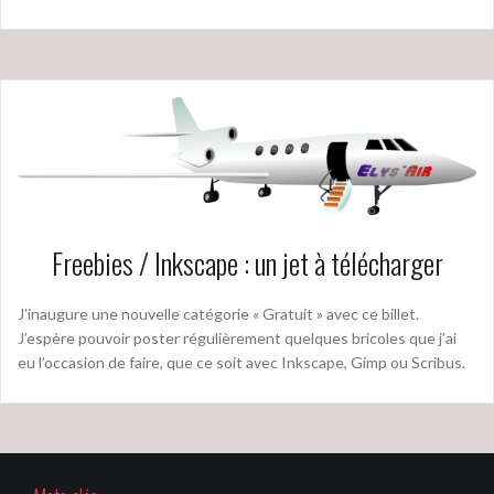
Freebies / Inkscape : un jet à télécharger
J’inaugure une nouvelle catégorie « Gratuit » avec ce billet.
J’espère pouvoir poster régulièrement quelques bricoles que j’ai
eu l’occasion de faire, que ce soit avec Inkscape, Gimp ou Scribus.