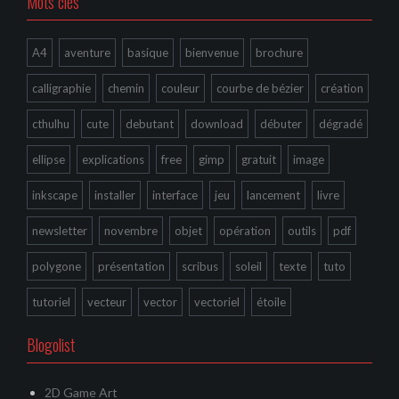
Mots clés
A4
aventure
basique
bienvenue
brochure
calligraphie
chemin
couleur
courbe de bézier
création
cthulhu
cute
debutant
download
débuter
dégradé
ellipse
explications
free
gimp
gratuit
image
inkscape
installer
interface
jeu
lancement
livre
newsletter
novembre
objet
opération
outils
pdf
polygone
présentation
scribus
soleil
texte
tuto
tutoriel
vecteur
vector
vectoriel
étoile
Blogolist
2D Game Art