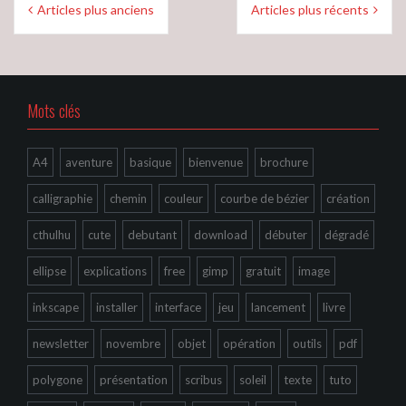
Articles plus anciens
Articles plus récents
des
articles
Mots clés
A4
aventure
basique
bienvenue
brochure
calligraphie
chemin
couleur
courbe de bézier
création
cthulhu
cute
debutant
download
débuter
dégradé
ellipse
explications
free
gimp
gratuit
image
inkscape
installer
interface
jeu
lancement
livre
newsletter
novembre
objet
opération
outils
pdf
polygone
présentation
scribus
soleil
texte
tuto