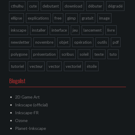
cthulhu
cute
debutant
download
débuter
dégradé
ellipse
explications
free
gimp
gratuit
image
inkscape
installer
interface
jeu
lancement
livre
newsletter
novembre
objet
opération
outils
pdf
polygone
présentation
scribus
soleil
texte
tuto
tutoriel
vecteur
vector
vectoriel
étoile
Blogolist
2D Game Art
Inkscape (official)
Inkscape-FR
Ozone
Planet-Inkscape