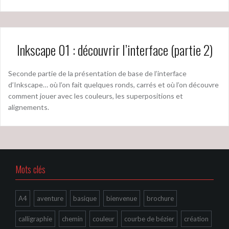
Inkscape 01 : découvrir l’interface (partie 2)
Seconde partie de la présentation de base de l’interface
d’Inkscape… où l’on fait quelques ronds, carrés et où l’on découvre
comment jouer avec les couleurs, les superpositions et
alignements.
Mots clés
A4
aventure
basique
bienvenue
brochure
calligraphie
chemin
couleur
courbe de bézier
création