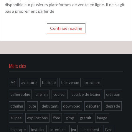
disponible sur plusieurs plateformes de vente en ligne. Il ne s’agit
pas à proprement parler de
Continue reading
Mots clés
A4
aventure
basique
bienvenue
brochure
calligraphie
chemin
couleur
courbe de bézier
création
cthulhu
cute
debutant
download
débuter
dégradé
ellipse
explications
free
gimp
gratuit
image
inkscape
installer
interface
jeu
lancement
livre