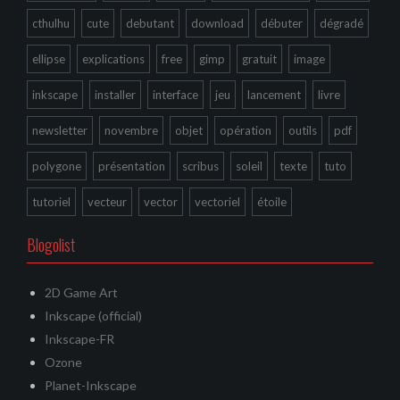
cthulhu
cute
debutant
download
débuter
dégradé
ellipse
explications
free
gimp
gratuit
image
inkscape
installer
interface
jeu
lancement
livre
newsletter
novembre
objet
opération
outils
pdf
polygone
présentation
scribus
soleil
texte
tuto
tutoriel
vecteur
vector
vectoriel
étoile
Blogolist
2D Game Art
Inkscape (official)
Inkscape-FR
Ozone
Planet-Inkscape