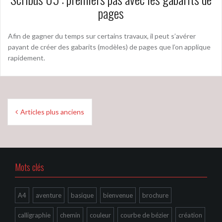
pages
Afin de gagner du temps sur certains travaux, il peut s’avérer
payant de créer des gabarits (modèles) de pages que l’on applique
rapidement.
Navigation
Articles plus anciens
des
articles
Mots clés
A4
aventure
basique
bienvenue
brochure
calligraphie
chemin
couleur
courbe de bézier
création