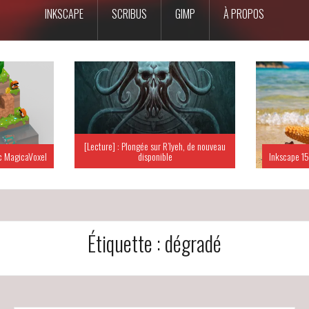
INKSCAPE
SCRIBUS
GIMP
À PROPOS
[Lecture] : Plongée sur R’lyeh, de nouveau
c MagicaVoxel
disponible
Inkscape 15
Étiquette :
dégradé