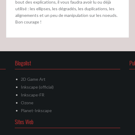
bout des explications, il vous faudra avoir lu ou déjà
utilisé : les ellipses, les dégradés, les duplications, les
alignements et un peu de manipulation sur les noeuds.
Bon courage !
Blogolist
Pu
2D Game Art
Inkscape (official)
Inkscape-FR
Ozone
Planet-Inkscape
Sites Web