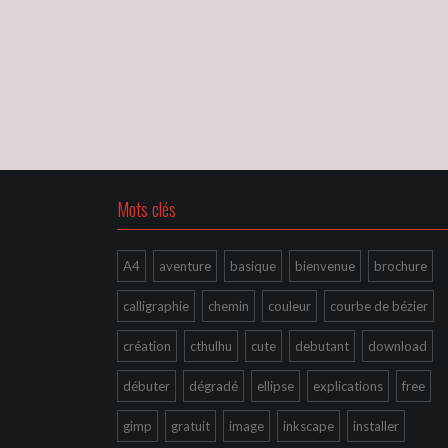
Mots clés
A4
aventure
basique
bienvenue
brochure
calligraphie
chemin
couleur
courbe de bézier
création
cthulhu
cute
debutant
download
débuter
dégradé
ellipse
explications
free
gimp
gratuit
image
inkscape
installer