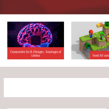
Comprendre les IA d’Images : Avantages et
Limites
Voxel Art ave