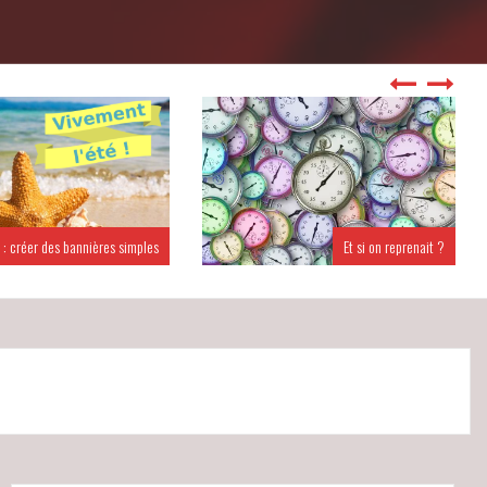
 : créer des bannières simples
Et si on reprenait ?