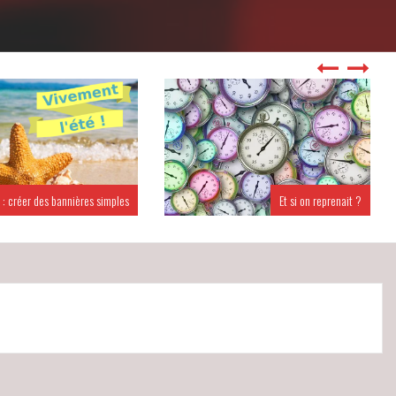
 : créer des bannières simples
Et si on reprenait ?