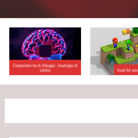
Comprendre les IA d’Images : Avantages et
Limites
Voxel Art ave