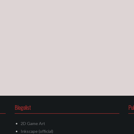
Blogolist
Pu
2D Game Art
Inkscape (official)