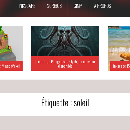
INKSCAPE
SCRIBUS
GIMP
À PROPOS
[Lecture] : Plongée sur R’lyeh, de nouveau
c MagicaVoxel
disponible
Inkscape 15
Étiquette :
soleil