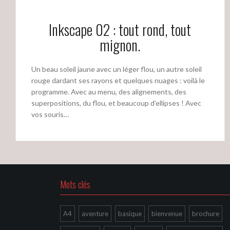
Inkscape 02 : tout rond, tout
mignon.
Un beau soleil jaune avec un léger flou, un autre soleil
rouge dardant ses rayons et quelques nuages : voilà le
programme. Avec au menu, des alignements, des
superpositions, du flou, et beaucoup d’ellipses ! Avec
vos souris…
Mots clés
A4
aventure
basique
bienvenue
brochure