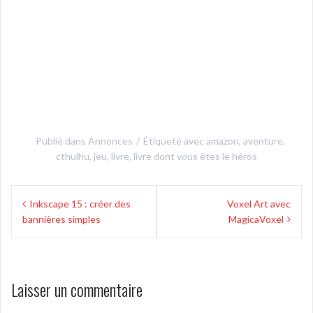
Publié dans
Annonces
Étiqueté avec
amazon
,
aventure
,
cthulhu
,
jeu
,
livre
,
livre dont vous êtes le héros
Navigation
Inkscape 15 : créer des
Voxel Art avec
de
bannières simples
MagicaVoxel
l’article
Laisser un commentaire