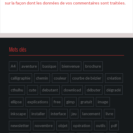
sur la façon dont les données de vos commentaires sont traitées
.
Mots clés
A4
aventure
basique
bienvenue
brochure
calligraphie
chemin
couleur
courbe de bézier
création
cthulhu
cute
debutant
download
débuter
dégradé
ellipse
explications
free
gimp
gratuit
image
inkscape
installer
interface
jeu
lancement
livre
newsletter
novembre
objet
opération
outils
pdf