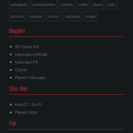
polygone
présentation
scribus
soleil
texte
tuto
tutoriel
vecteur
vector
vectoriel
étoile
Blogolist
2D Game Art
Inkscape (official)
Inkscape-FR
Ozone
Planet-Inkscape
Sites Web
Heat27 : Sci-Fi
Planet-Libre
Pub’