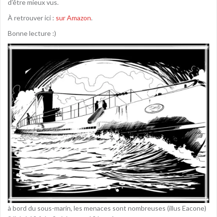
d’être mieux vus.
À retrouver ici :
sur Amazon
.
Bonne lecture :)
à bord du sous-marin, les menaces sont nombreuses (illus Eacone)