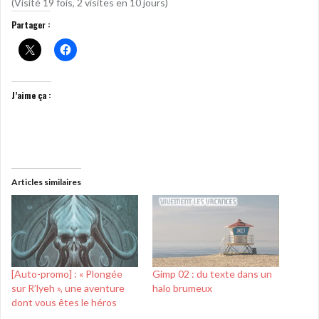
(Visité 19 fois, 2 visites en 10 jours)
Partager :
J’aime ça :
Articles similaires
[Auto-promo] : « Plongée
Gimp 02 : du texte dans un
sur R’lyeh », une aventure
halo brumeux
dont vous êtes le héros