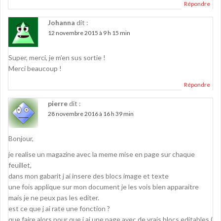
Répondre
Johanna
dit :
12 novembre 2015 à 9 h 15 min
Super, merci, je m’en sus sortie !
Merci beaucoup !
Répondre
pierre
dit :
28 novembre 2016 à 16 h 39 min
Bonjour,
je realise un magazine avec la meme mise en page sur chaque
feuillet,
dans mon gabarit j ai insere des blocs image et texte
une fois applique sur mon document je les vois bien apparaitre
mais je ne peux pas les editer.
est ce que j ai rate une fonction ?
que faire alors pour que j ai une page avec de vrais blocs editables (