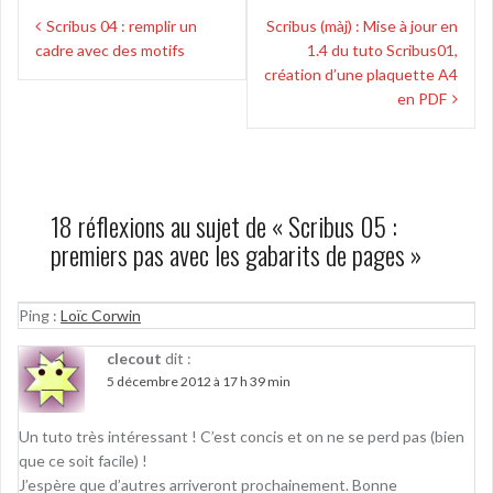
Navigation
Scribus 04 : remplir un
Scribus (màj) : Mise à jour en
de
cadre avec des motifs
1.4 du tuto Scribus01,
l’article
création d’une plaquette A4
en PDF
18 réflexions au sujet de «
Scribus 05 :
premiers pas avec les gabarits de pages
»
Ping :
Loïc Corwin
clecout
dit :
5 décembre 2012 à 17 h 39 min
Un tuto très intéressant ! C’est concis et on ne se perd pas (bien
que ce soit facile) !
J’espère que d’autres arriveront prochainement. Bonne