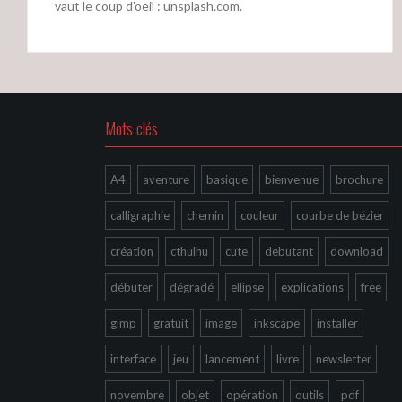
vaut le coup d’oeil : unsplash.com.
Mots clés
A4
aventure
basique
bienvenue
brochure
calligraphie
chemin
couleur
courbe de bézier
création
cthulhu
cute
debutant
download
débuter
dégradé
ellipse
explications
free
gimp
gratuit
image
inkscape
installer
interface
jeu
lancement
livre
newsletter
novembre
objet
opération
outils
pdf