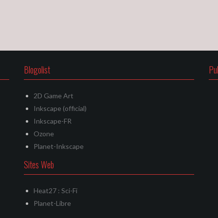
Blogolist
Pu
2D Game Art
Inkscape (official)
Inkscape-FR
Ozone
Planet-Inkscape
Sites Web
Heat27 : Sci-Fi
Planet-Libre