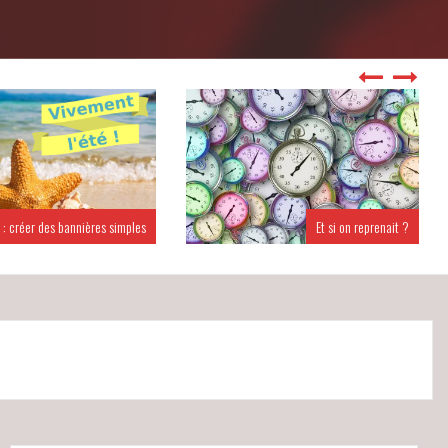
 : créer des bannières simples
Et si on reprenait ?