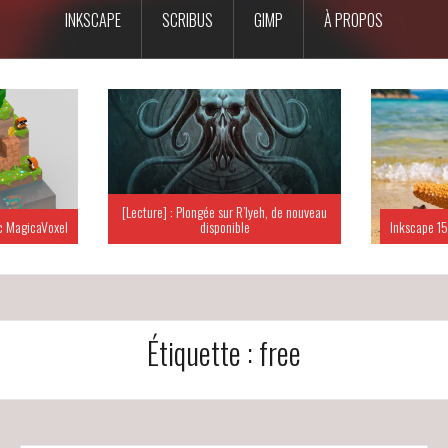
INKSCAPE
SCRIBUS
GIMP
À PROPOS
[Lecture] : Plongée sur R’lyeh, de nouveau
c MagicaVoxel
disponible
Inkscape 15
Étiquette :
free