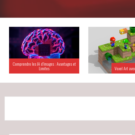
Comprendre les IA d’Images : Avantages et
Limites
Voxel Art ave