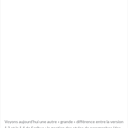
Voyons aujourd’hui une autre « grande » différence entre la version
1.3 et la 1.4 de Scribus : la gestion des styles de paragraphes (des