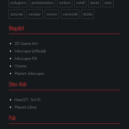
polygone
présentation
scribus
soleil
texte
tuto
tutoriel
vecteur
vector
vectoriel
étoile
Blogolist
2D Game Art
Inkscape (official)
Inkscape-FR
Ozone
Planet-Inkscape
Sites Web
Heat27 : Sci-Fi
Planet-Libre
Pub’