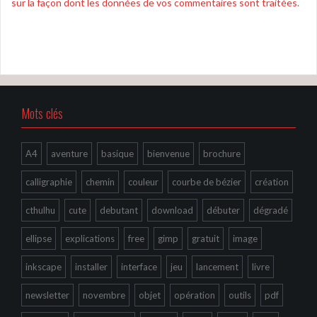
sur la façon dont les données de vos commentaires sont traitées
.
Mots clés
A4
aventure
basique
bienvenue
brochure
calligraphie
chemin
couleur
courbe de bézier
création
cthulhu
cute
debutant
download
débuter
dégradé
ellipse
explications
free
gimp
gratuit
image
inkscape
installer
interface
jeu
lancement
livre
newsletter
novembre
objet
opération
outils
pdf