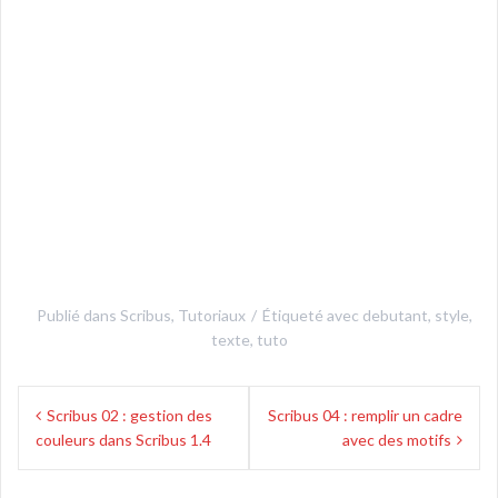
Publié dans
Scribus
,
Tutoriaux
Étiqueté avec
debutant
,
style
,
texte
,
tuto
Navigation
Scribus 02 : gestion des
Scribus 04 : remplir un cadre
de
couleurs dans Scribus 1.4
avec des motifs
l’article