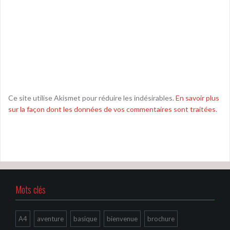
Ce site utilise Akismet pour réduire les indésirables.
En savoir plus
sur la façon dont les données de vos commentaires sont traitées
.
Mots clés
A4
aventure
basique
bienvenue
brochure