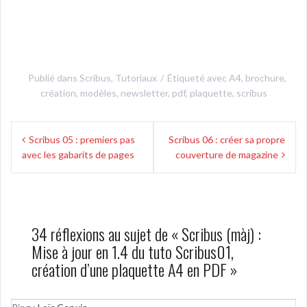
Publié dans
Scribus
,
Tutoriaux
Étiqueté avec
A4
,
brochure
,
création
,
modèles
,
newsletter
,
pdf
,
plaquette
,
scribus
Navigation
Scribus 05 : premiers pas
Scribus 06 : créer sa propre
de
avec les gabarits de pages
couverture de magazine
l’article
34 réflexions au sujet de «
Scribus (màj) :
Mise à jour en 1.4 du tuto Scribus01,
création d’une plaquette A4 en PDF
»