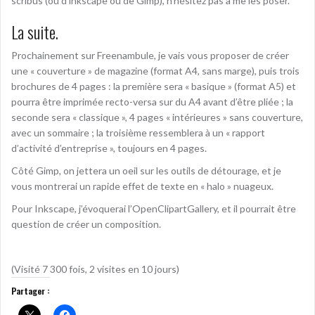
scribus (ou d’inkscape ou de Gimp), n’hésitez pas à me les poser.
La suite.
Prochainement sur Freenambule, je vais vous proposer de créer
une « couverture » de magazine (format A4, sans marge), puis trois
brochures de 4 pages : la première sera « basique » (format A5) et
pourra être imprimée recto-versa sur du A4 avant d’être pliée ; la
seconde sera « classique », 4 pages « intérieures » sans couverture,
avec un sommaire ; la troisième ressemblera à un « rapport
d’activité d’entreprise », toujours en 4 pages.
Côté Gimp, on jettera un oeil sur les outils de détourage, et je
vous montrerai un rapide effet de texte en « halo » nuageux.
Pour Inkscape, j’évoquerai l’OpenClipartGallery, et il pourrait être
question de créer un composition.
(Visité 7 300 fois, 2 visites en 10 jours)
Partager :