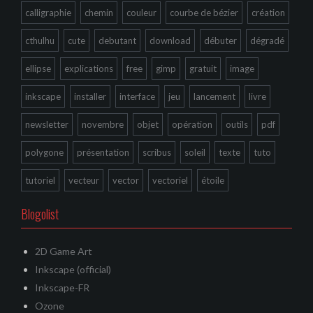
calligraphie
chemin
couleur
courbe de bézier
création
cthulhu
cute
debutant
download
débuter
dégradé
ellipse
explications
free
gimp
gratuit
image
inkscape
installer
interface
jeu
lancement
livre
newsletter
novembre
objet
opération
outils
pdf
polygone
présentation
scribus
soleil
texte
tuto
tutoriel
vecteur
vector
vectoriel
étoile
Blogolist
2D Game Art
Inkscape (official)
Inkscape-FR
Ozone