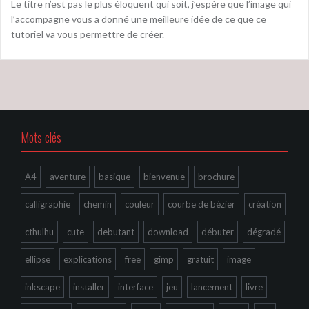
Le titre n’est pas le plus éloquent qui soit, j’espère que l’image qui
l’accompagne vous a donné une meilleure idée de ce que ce
tutoriel va vous permettre de créer.
Mots clés
A4
aventure
basique
bienvenue
brochure
calligraphie
chemin
couleur
courbe de bézier
création
cthulhu
cute
debutant
download
débuter
dégradé
ellipse
explications
free
gimp
gratuit
image
inkscape
installer
interface
jeu
lancement
livre