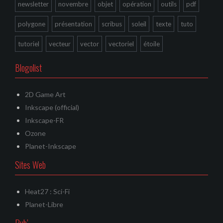
newsletter
novembre
objet
opération
outils
pdf
polygone
présentation
scribus
soleil
texte
tuto
tutoriel
vecteur
vector
vectoriel
étoile
Blogolist
2D Game Art
Inkscape (official)
Inkscape-FR
Ozone
Planet-Inkscape
Sites Web
Heat27 : Sci-Fi
Planet-Libre
Pub’