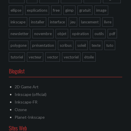
ellipse
explications
free
gimp
gratuit
image
inkscape
installer
interface
jeu
lancement
livre
newsletter
novembre
objet
opération
outils
pdf
polygone
présentation
scribus
soleil
texte
tuto
tutoriel
vecteur
vector
vectoriel
étoile
Blogolist
2D Game Art
Inkscape (official)
Inkscape-FR
Ozone
Planet-Inkscape
Sites Web