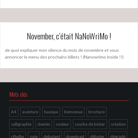
November, c’était NaNoWriMo !
de quoi expliquer mon silence du mois de novembre et vous
annoncer le menu des prochains billets ! (Nanowrimo inside !!)
Mots clés
A4
aventure
basique
bienvenue
brochure
calligraphie
chemin
couleur
courbe de bézier
création
cthulhu
cute
debutant
download
débuter
dégradé