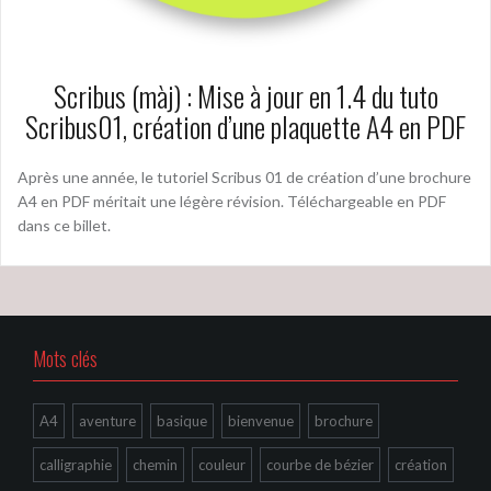
Scribus (màj) : Mise à jour en 1.4 du tuto
Scribus01, création d’une plaquette A4 en PDF
Après une année, le tutoriel Scribus 01 de création d’une brochure
A4 en PDF méritait une légère révision. Téléchargeable en PDF
dans ce billet.
Mots clés
A4
aventure
basique
bienvenue
brochure
calligraphie
chemin
couleur
courbe de bézier
création