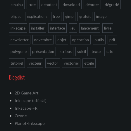
cthulhu
cute
debutant
download
débuter
dégradé
ellipse
explications
free
gimp
gratuit
image
inkscape
installer
interface
jeu
lancement
livre
newsletter
novembre
objet
opération
outils
pdf
polygone
présentation
scribus
soleil
texte
tuto
tutoriel
vecteur
vector
vectoriel
étoile
Blogolist
2D Game Art
Inkscape (official)
Inkscape-FR
Ozone
Planet-Inkscape