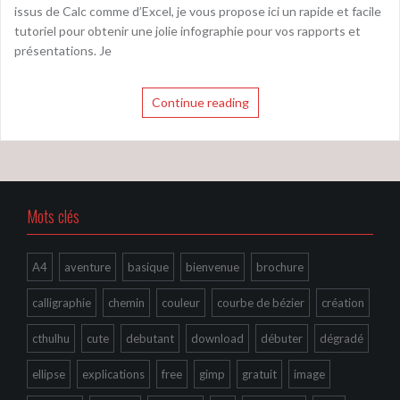
issus de Calc comme d’Excel, je vous propose ici un rapide et facile
tutoriel pour obtenir une jolie infographie pour vos rapports et
présentations. Je
Continue reading
Mots clés
A4
aventure
basique
bienvenue
brochure
calligraphie
chemin
couleur
courbe de bézier
création
cthulhu
cute
debutant
download
débuter
dégradé
ellipse
explications
free
gimp
gratuit
image