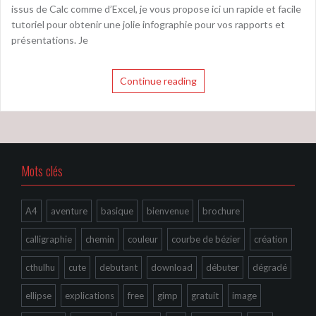
issus de Calc comme d’Excel, je vous propose ici un rapide et facile
tutoriel pour obtenir une jolie infographie pour vos rapports et
présentations. Je
Continue reading
Mots clés
A4
aventure
basique
bienvenue
brochure
calligraphie
chemin
couleur
courbe de bézier
création
cthulhu
cute
debutant
download
débuter
dégradé
ellipse
explications
free
gimp
gratuit
image