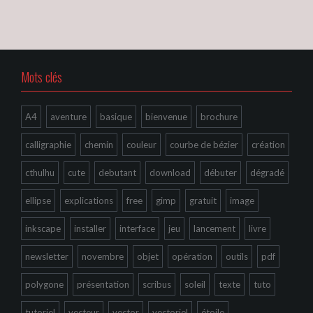
Mots clés
A4
aventure
basique
bienvenue
brochure
calligraphie
chemin
couleur
courbe de bézier
création
cthulhu
cute
debutant
download
débuter
dégradé
ellipse
explications
free
gimp
gratuit
image
inkscape
installer
interface
jeu
lancement
livre
newsletter
novembre
objet
opération
outils
pdf
polygone
présentation
scribus
soleil
texte
tuto
tutoriel
vecteur
vector
vectoriel
étoile