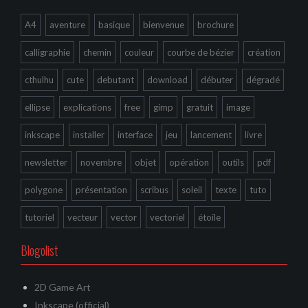
A4
aventure
basique
bienvenue
brochure
calligraphie
chemin
couleur
courbe de bézier
création
cthulhu
cute
debutant
download
débuter
dégradé
ellipse
explications
free
gimp
gratuit
image
inkscape
installer
interface
jeu
lancement
livre
newsletter
novembre
objet
opération
outils
pdf
polygone
présentation
scribus
soleil
texte
tuto
tutoriel
vecteur
vector
vectoriel
étoile
Blogolist
2D Game Art
Inkscape (official)