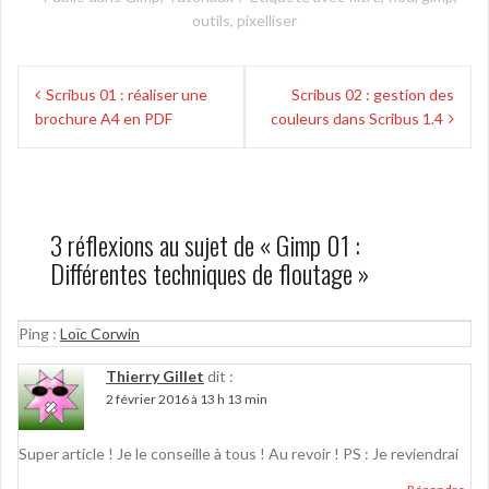
outils
,
pixelliser
Navigation
Scribus 01 : réaliser une
Scribus 02 : gestion des
de
brochure A4 en PDF
couleurs dans Scribus 1.4
l’article
3 réflexions au sujet de «
Gimp 01 :
Différentes techniques de floutage
»
Ping :
Loïc Corwin
Thierry Gillet
dit :
2 février 2016 à 13 h 13 min
Super article ! Je le conseille à tous ! Au revoir ! PS : Je reviendrai