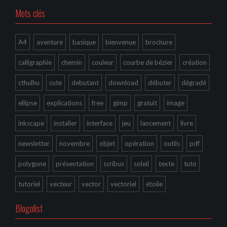
Mots clés
A4
aventure
basique
bienvenue
brochure
calligraphie
chemin
couleur
courbe de bézier
création
cthulhu
cute
debutant
download
débuter
dégradé
ellipse
explications
free
gimp
gratuit
image
inkscape
installer
interface
jeu
lancement
livre
newsletter
novembre
objet
opération
outils
pdf
polygone
présentation
scribus
soleil
texte
tuto
tutoriel
vecteur
vector
vectoriel
étoile
Blogolist