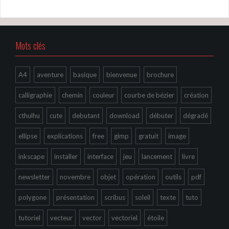
Mots clés
A4
aventure
basique
bienvenue
brochure
calligraphie
chemin
couleur
courbe de bézier
création
cthulhu
cute
debutant
download
débuter
dégradé
ellipse
explications
free
gimp
gratuit
image
inkscape
installer
interface
jeu
lancement
livre
newsletter
novembre
objet
opération
outils
pdf
polygone
présentation
scribus
soleil
texte
tuto
tutoriel
vecteur
vector
vectoriel
étoile