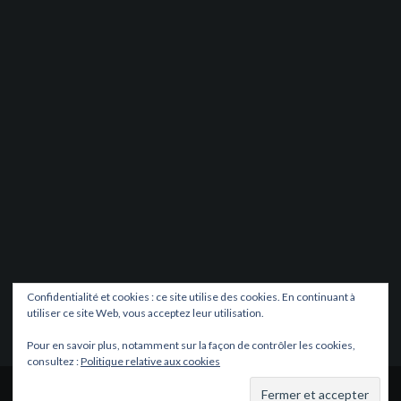
Confidentialité et cookies : ce site utilise des cookies. En continuant à
utiliser ce site Web, vous acceptez leur utilisation.
Pour en savoir plus, notamment sur la façon de contrôler les cookies,
consultez :
Politique relative aux cookies
Fièrement propulsé par WordPress
|
Thème
Oria
par