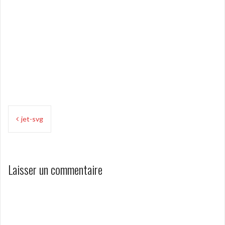
Navigation
jet-svg
de
l’article
Laisser un commentaire