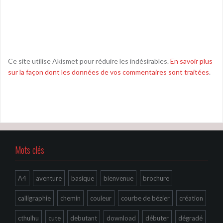
Ce site utilise Akismet pour réduire les indésirables.
En savoir plus
sur la façon dont les données de vos commentaires sont traitées
.
Mots clés
A4
aventure
basique
bienvenue
brochure
calligraphie
chemin
couleur
courbe de bézier
création
cthulhu
cute
debutant
download
débuter
dégradé