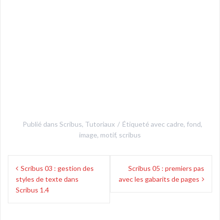
Publié dans
Scribus
,
Tutoriaux
Étiqueté avec
cadre
,
fond
,
image
,
motif
,
scribus
Navigation
Scribus 03 : gestion des
Scribus 05 : premiers pas
de
styles de texte dans
avec les gabarits de pages
l’article
Scribus 1.4