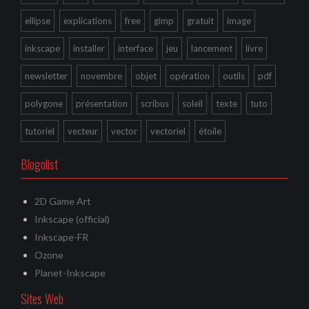
ellipse
explications
free
gimp
gratuit
image
inkscape
installer
interface
jeu
lancement
livre
newsletter
novembre
objet
opération
outils
pdf
polygone
présentation
scribus
soleil
texte
tuto
tutoriel
vecteur
vector
vectoriel
étoile
Blogolist
2D Game Art
Inkscape (official)
Inkscape-FR
Ozone
Planet-Inkscape
Sites Web