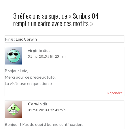
3 réflexions au sujet de «
Scribus 04 :
remplir un cadre avec des motifs
»
Ping :
Loïc Corwin
virginie
dit :
31 mai 2013 à 8 h 25 min
Bonjour Loïc,
Merci pour ce précieux tuto.
La visiteuse en question ;)
Répondre
Corwin
dit :
31 mai 2013 à 9 h 41 min
Bonjour ! Pas de quoi ;) bonne continuation.