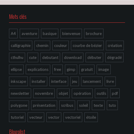
Mots clés
A4
aventure
basique
bienvenue
brochure
calligraphie
chemin
couleur
courbe de bézier
création
cthulhu
cute
debutant
download
débuter
dégradé
ellipse
explications
free
gimp
gratuit
image
inkscape
installer
interface
jeu
lancement
livre
newsletter
novembre
objet
opération
outils
pdf
polygone
présentation
scribus
soleil
texte
tuto
tutoriel
vecteur
vector
vectoriel
étoile
Blogolist