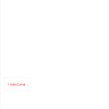
Navigation
logo2.png
de
l’article