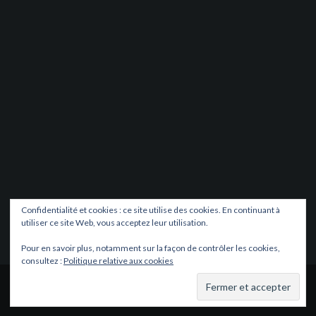
Confidentialité et cookies : ce site utilise des cookies. En continuant à
utiliser ce site Web, vous acceptez leur utilisation.
Pour en savoir plus, notamment sur la façon de contrôler les cookies,
consultez :
Politique relative aux cookies
Fièrement propulsé par WordPress
|
Thème
Oria
par
JustFreeThemes