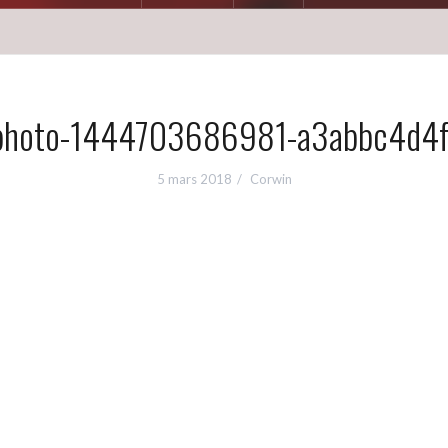
photo-1444703686981-a3abbc4d4f
5 mars 2018
Corwin