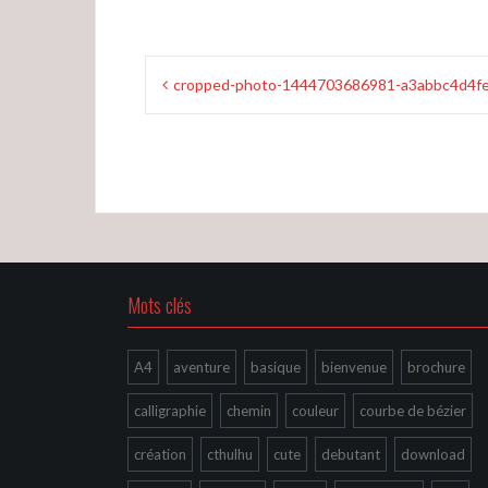
Navigation
cropped-photo-1444703686981-a3abbc4d4fe
de
l’article
Mots clés
A4
aventure
basique
bienvenue
brochure
calligraphie
chemin
couleur
courbe de bézier
création
cthulhu
cute
debutant
download