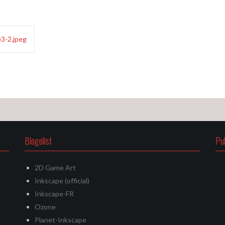
3-2.jpeg
Blogolist
Pu
2D Game Art
Inkscape (official)
Inkscape-FR
Ozone
Planet-Inkscape