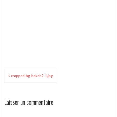
Navigation
cropped-bg-bokeh2-1.jpg
de
l’article
Laisser un commentaire