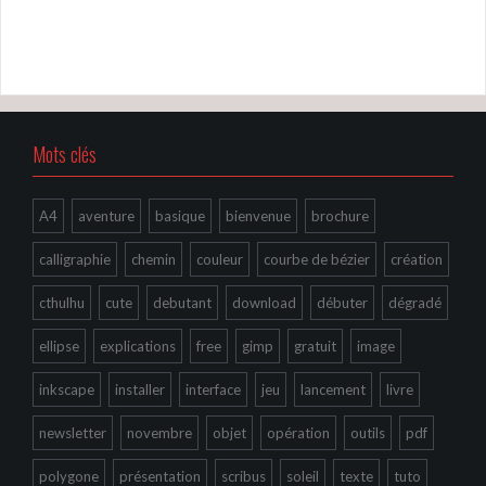
Mots clés
A4
aventure
basique
bienvenue
brochure
calligraphie
chemin
couleur
courbe de bézier
création
cthulhu
cute
debutant
download
débuter
dégradé
ellipse
explications
free
gimp
gratuit
image
inkscape
installer
interface
jeu
lancement
livre
newsletter
novembre
objet
opération
outils
pdf
polygone
présentation
scribus
soleil
texte
tuto